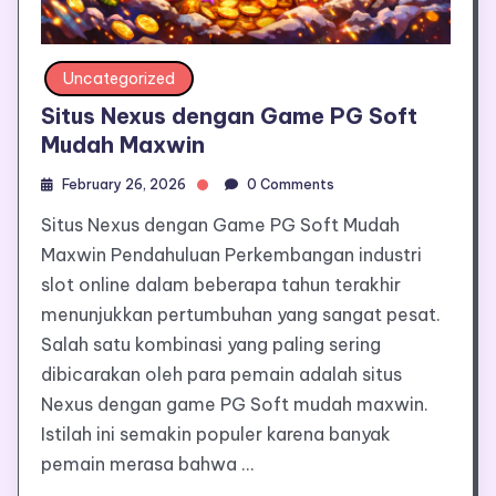
Uncategorized
Situs Nexus dengan Game PG Soft
Mudah Maxwin
February 26, 2026
0 Comments
Situs Nexus dengan Game PG Soft Mudah
Maxwin Pendahuluan Perkembangan industri
slot online dalam beberapa tahun terakhir
menunjukkan pertumbuhan yang sangat pesat.
Salah satu kombinasi yang paling sering
dibicarakan oleh para pemain adalah situs
Nexus dengan game PG Soft mudah maxwin.
Istilah ini semakin populer karena banyak
pemain merasa bahwa …