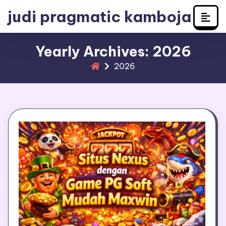
Skip
judi pragmatic kamboja
to
content
Yearly Archives: 2026
2026