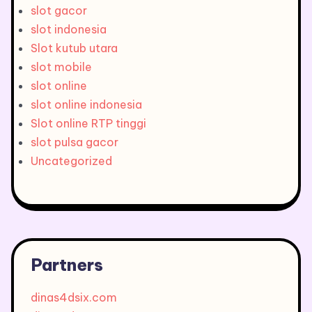
slot gacor
slot indonesia
Slot kutub utara
slot mobile
slot online
slot online indonesia
Slot online RTP tinggi
slot pulsa gacor
Uncategorized
Partners
dinas4dsix.com