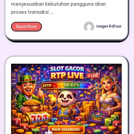
menyesuaikan kebutuhan pengguna akan
proses transaksi …
Read More
mager4dfour