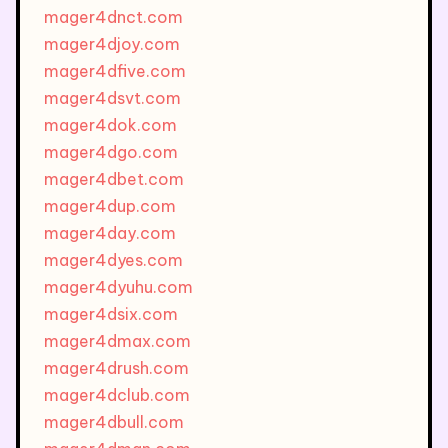
mager4dnct.com
mager4djoy.com
mager4dfive.com
mager4dsvt.com
mager4dok.com
mager4dgo.com
mager4dbet.com
mager4dup.com
mager4day.com
mager4dyes.com
mager4dyuhu.com
mager4dsix.com
mager4dmax.com
mager4drush.com
mager4dclub.com
mager4dbull.com