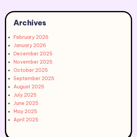
Archives
February 2026
January 2026
December 2025
November 2025
October 2025
September 2025
August 2025
July 2025
June 2025
May 2025
April 2025