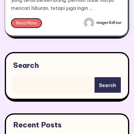
yang terus berkembang, pemain tidak hanya
mencari hiburan, tetapi juga ingin …
Read More
mager4dfour
Search
Search
Recent Posts