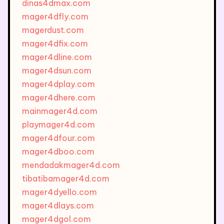
dinas4dmax.com
mager4dfly.com
magerdust.com
mager4dfix.com
mager4dline.com
mager4dsun.com
mager4dplay.com
mager4dhere.com
mainmager4d.com
playmager4d.com
mager4dfour.com
mager4dboo.com
mendadakmager4d.com
tibatibamager4d.com
mager4dyello.com
mager4dlays.com
mager4dgol.com