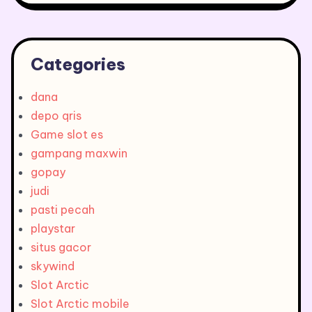
Categories
dana
depo qris
Game slot es
gampang maxwin
gopay
judi
pasti pecah
playstar
situs gacor
skywind
Slot Arctic
Slot Arctic mobile