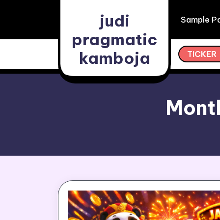
Skip
judi
to
Sample P
content
pragmatic
kamboja
ANT-BASED DIET | ADOPTING MINIMALISM: STREAML
TICKER
Month