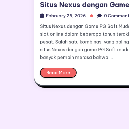
Situs Nexus dengan Gam
February 26, 2026
0 Commen
Situs Nexus dengan Game PG Soft Mud
slot online dalam beberapa tahun tera
pesat. Salah satu kombinasi yang palin
situs Nexus dengan game PG Soft mudah 
banyak pemain merasa bahwa …
Read More