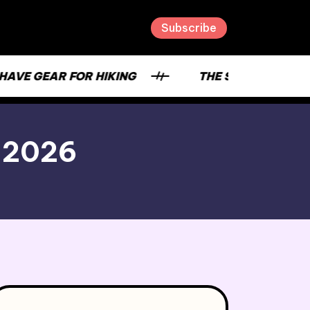
Subscribe
 GEAR FOR HIKING
THE STRENGTH OF A PL
y 2026