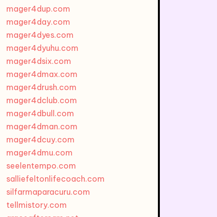
mager4dup.com
mager4day.com
mager4dyes.com
mager4dyuhu.com
mager4dsix.com
mager4dmax.com
mager4drush.com
mager4dclub.com
mager4dbull.com
mager4dman.com
mager4dcuy.com
mager4dmu.com
seelentempo.com
salliefeltonlifecoach.com
silfarmaparacuru.com
tellmistory.com