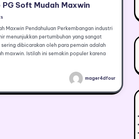
e PG Soft Mudah Maxwin
ts
ah Maxwin Pendahuluan Perkembangan industri
khir menunjukkan pertumbuhan yang sangat
g sering dibicarakan oleh para pemain adalah
maxwin. Istilah ini semakin populer karena
mager4dfour