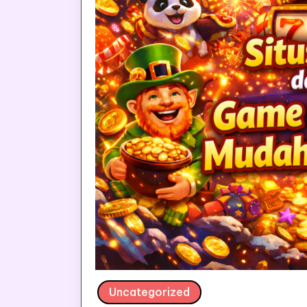
Uncategorized