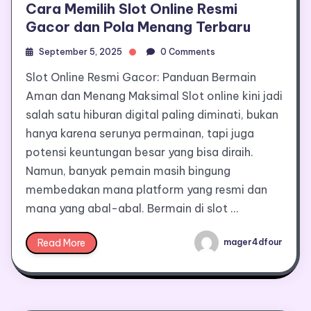
Cara Memilih Slot Online Resmi
Gacor dan Pola Menang Terbaru
September 5, 2025
0 Comments
Slot Online Resmi Gacor: Panduan Bermain
Aman dan Menang Maksimal Slot online kini jadi
salah satu hiburan digital paling diminati, bukan
hanya karena serunya permainan, tapi juga
potensi keuntungan besar yang bisa diraih.
Namun, banyak pemain masih bingung
membedakan mana platform yang resmi dan
mana yang abal-abal. Bermain di slot …
Read More
mager4dfour