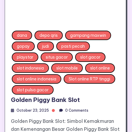
dana
depo qris
gampang maxwin
gopay
judi
pasti pecah
playstar
situs gacor
slot gacor
slot indonesia
slot mobile
slot online
slot online indonesia
Slot online RTP tinggi
slot pulsa gacor
Golden Piggy Bank Slot
October 23, 2025
0 Comments
Golden Piggy Bank Slot: Simbol Kemakmuran
dan Kemenangan Besar Golden Piggy Bank Slot