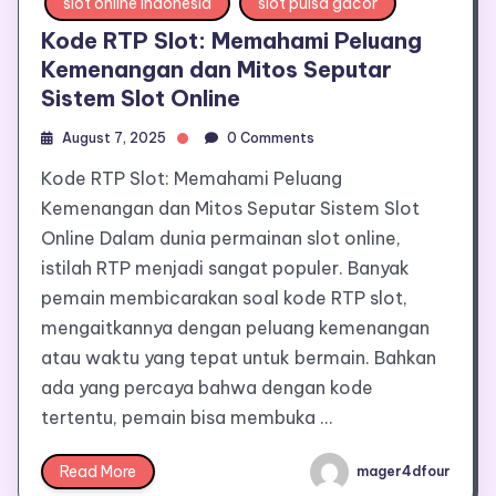
slot online indonesia
slot pulsa gacor
Kode RTP Slot: Memahami Peluang
Kemenangan dan Mitos Seputar
Sistem Slot Online
August 7, 2025
0 Comments
Kode RTP Slot: Memahami Peluang
Kemenangan dan Mitos Seputar Sistem Slot
Online Dalam dunia permainan slot online,
istilah RTP menjadi sangat populer. Banyak
pemain membicarakan soal kode RTP slot,
mengaitkannya dengan peluang kemenangan
atau waktu yang tepat untuk bermain. Bahkan
ada yang percaya bahwa dengan kode
tertentu, pemain bisa membuka …
Read More
mager4dfour