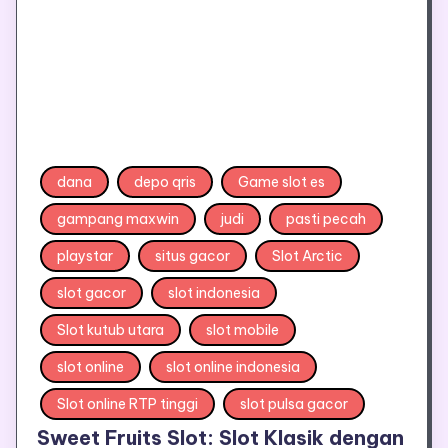
dana
depo qris
Game slot es
gampang maxwin
judi
pasti pecah
playstar
situs gacor
Slot Arctic
slot gacor
slot indonesia
Slot kutub utara
slot mobile
slot online
slot online indonesia
Slot online RTP tinggi
slot pulsa gacor
Sweet Fruits Slot: Slot Klasik dengan