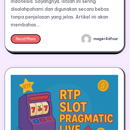
Indonesia. Sayangnya, istilah ini sering
disalahpahami dan digunakan secara bebas
tanpa penjelasan yang jelas. Artikel ini akan
membahas …
Read More
mager4dfour