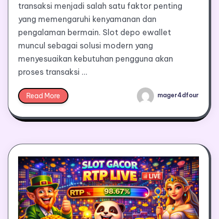
transaksi menjadi salah satu faktor penting
yang memengaruhi kenyamanan dan
pengalaman bermain. Slot depo ewallet
muncul sebagai solusi modern yang
menyesuaikan kebutuhan pengguna akan
proses transaksi …
Read More
mager4dfour