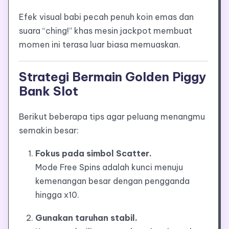
Efek visual babi pecah penuh koin emas dan
suara “ching!” khas mesin jackpot membuat
momen ini terasa luar biasa memuaskan.
Strategi Bermain Golden Piggy
Bank Slot
Berikut beberapa tips agar peluang menangmu
semakin besar:
Fokus pada simbol Scatter.
Mode Free Spins adalah kunci menuju
kemenangan besar dengan pengganda
hingga x10.
Gunakan taruhan stabil.