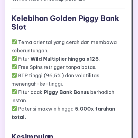
Kelebihan Golden Piggy Bank
Slot
Tema oriental yang cerah dan membawa
keberuntungan.
Fitur
Wild Multiplier hingga x125
.
Free Spins retrigger tanpa batas.
RTP tinggi (96,5%) dan volatilitas
menengah-ke-tinggi.
Fitur acak
Piggy Bank Bonus
berhadiah
instan.
Potensi maxwin hingga
5.000x taruhan
total.
Kesimpulan