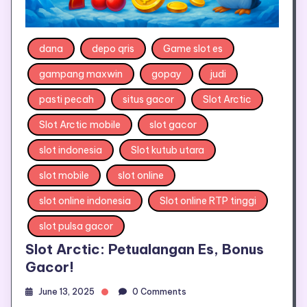
dana
depo qris
Game slot es
gampang maxwin
gopay
judi
pasti pecah
situs gacor
Slot Arctic
Slot Arctic mobile
slot gacor
slot indonesia
Slot kutub utara
slot mobile
slot online
slot online indonesia
Slot online RTP tinggi
slot pulsa gacor
Slot Arctic: Petualangan Es, Bonus
Gacor!
June 13, 2025
0 Comments