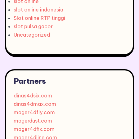
slot online
slot online indonesia
Slot online RTP tinggi
slot pulsa gacor
Uncategorized
Partners
dinas4dsix.com
dinas4dmax.com
mager4dfly.com
magerdust.com
mager4dfix.com
mager4dline.com