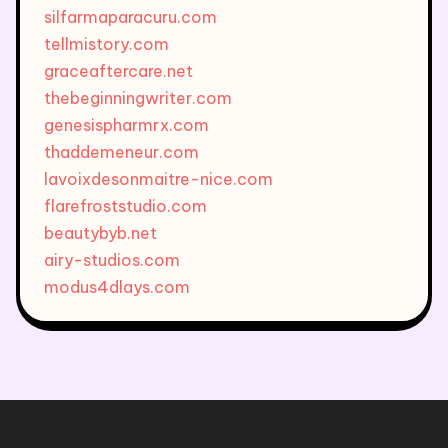
silfarmaparacuru.com
tellmistory.com
graceaftercare.net
thebeginningwriter.com
genesispharmrx.com
thaddemeneur.com
lavoixdesonmaitre-nice.com
flarefroststudio.com
beautybyb.net
airy-studios.com
modus4dlays.com