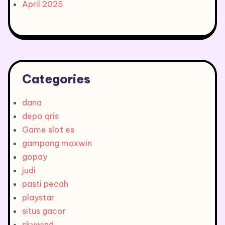
April 2025
Categories
dana
depo qris
Game slot es
gampang maxwin
gopay
judi
pasti pecah
playstar
situs gacor
skywind