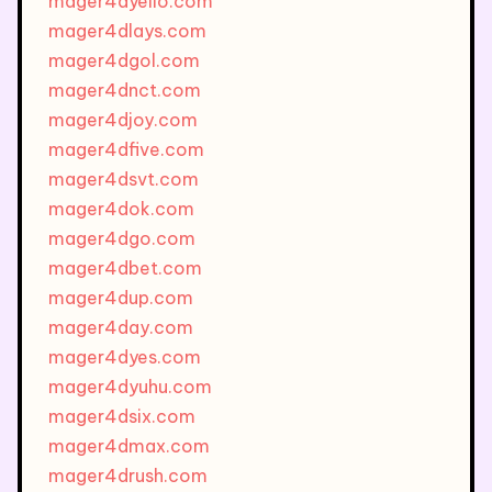
mager4dyello.com
mager4dlays.com
mager4dgol.com
mager4dnct.com
mager4djoy.com
mager4dfive.com
mager4dsvt.com
mager4dok.com
mager4dgo.com
mager4dbet.com
mager4dup.com
mager4day.com
mager4dyes.com
mager4dyuhu.com
mager4dsix.com
mager4dmax.com
mager4drush.com