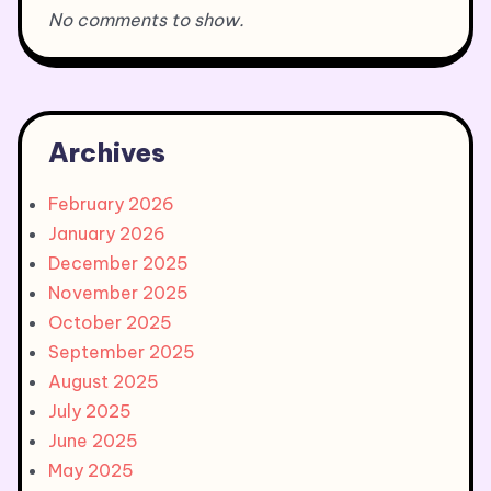
No comments to show.
Archives
February 2026
January 2026
December 2025
November 2025
October 2025
September 2025
August 2025
July 2025
June 2025
May 2025