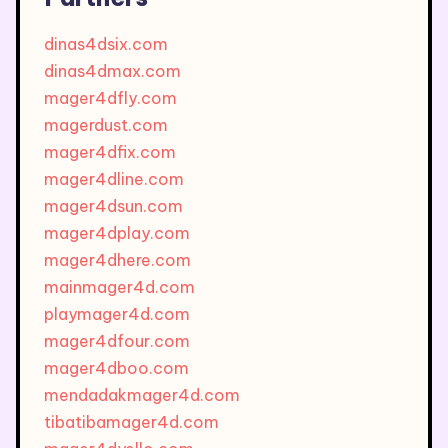
dinas4dsix.com
dinas4dmax.com
mager4dfly.com
magerdust.com
mager4dfix.com
mager4dline.com
mager4dsun.com
mager4dplay.com
mager4dhere.com
mainmager4d.com
playmager4d.com
mager4dfour.com
mager4dboo.com
mendadakmager4d.com
tibatibamager4d.com