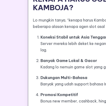
KAMBOJA?
Lo mungkin tanya, “kenapa harus Kambo
beberapa alasan kenapa agen slot asal
Koneksi Stabil untuk Asia Tengga
Server mereka lebih deket ke negar
lag.
Banyak Game Lokal & Gacor
Kadang lo nemuin game slot yang gak
Dukungan Multi-Bahasa
Banyak yang udah support bahasa I
Promosi Kompetitif
Bonus new member, cashback, hing