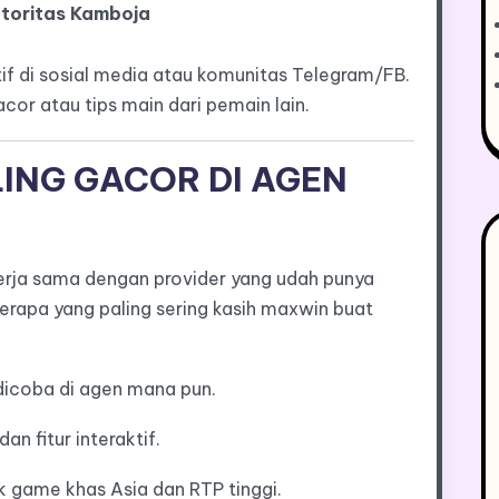
Otoritas Kamboja
tif di sosial media atau komunitas Telegram/FB.
cor atau tips main dari pemain lain.
LING GACOR DI AGEN
erja sama dengan provider yang udah punya
eberapa yang paling sering kasih maxwin buat
dicoba di agen mana pun.
an fitur interaktif.
 game khas Asia dan RTP tinggi.