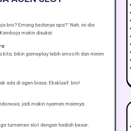
ja bro? Emang bedanya apa?” Nah, ini dia
 Kamboja makin disukai:
ra
a kita, bikin gameplay lebih smooth dan minim
 ada di agen biasa. Eksklusif, bro!
ndonesia, jadi makin nyaman mainnya.
ga turnamen slot dengan hadiah besar.