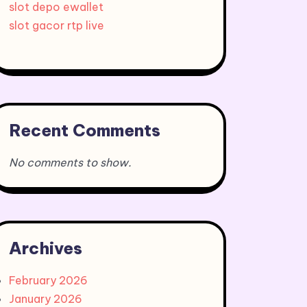
slot depo ewallet
slot gacor rtp live
Recent Comments
No comments to show.
Archives
February 2026
January 2026