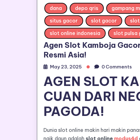
dana
depo qris
gampang m
situs gacor
slot gacor
slot
slot online indonesia
slot pulsa
Agen Slot Kamboja Gacor
Resmi Asia!
May 23, 2025
0 Comments
AGEN SLOT KA
CUAN DARI NE
PAGODA!
Dunia slot online makin hari makin panas
naik daun adalah
slot online
modus4d