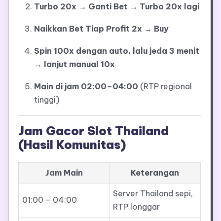
Turbo 20x → Ganti Bet → Turbo 20x lagi
Naikkan Bet Tiap Profit 2x → Buy
Spin 100x dengan auto, lalu jeda 3 menit
→ lanjut manual 10x
Main di jam 02:00–04:00
(RTP regional
tinggi)
Jam Gacor Slot Thailand
(Hasil Komunitas)
Jam Main
Keterangan
Server Thailand sepi,
01:00 – 04:00
RTP longgar