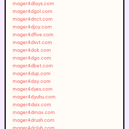
mager4dlays.com
mager4dgol.com
mager4dnct.com
mager4djoy.com
mager4dfive.com
mager4dsvt.com
mager4dok.com
mager4dgo.com
mager4dbet.com
mager4dup.com
mager4day.com
mager4dyes.com
mager4dyuhu.com
mager4dsix.com
mager4dmax.com
mager4drush.com
mager4dclub.com