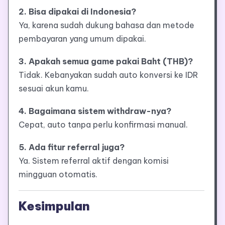
2. Bisa dipakai di Indonesia?
Ya, karena sudah dukung bahasa dan metode
pembayaran yang umum dipakai.
3. Apakah semua game pakai Baht (THB)?
Tidak. Kebanyakan sudah auto konversi ke IDR
sesuai akun kamu.
4. Bagaimana sistem withdraw-nya?
Cepat, auto tanpa perlu konfirmasi manual.
5. Ada fitur referral juga?
Ya. Sistem referral aktif dengan komisi
mingguan otomatis.
Kesimpulan