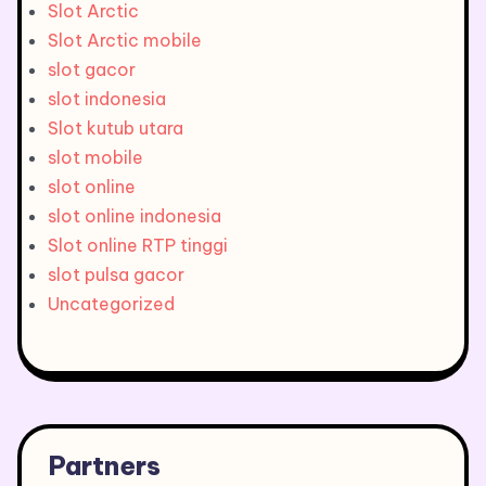
Slot Arctic
Slot Arctic mobile
slot gacor
slot indonesia
Slot kutub utara
slot mobile
slot online
slot online indonesia
Slot online RTP tinggi
slot pulsa gacor
Uncategorized
Partners