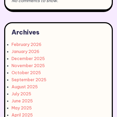
No comments to show.
Archives
February 2026
January 2026
December 2025
November 2025
October 2025
September 2025
August 2025
July 2025
June 2025
May 2025
April 2025