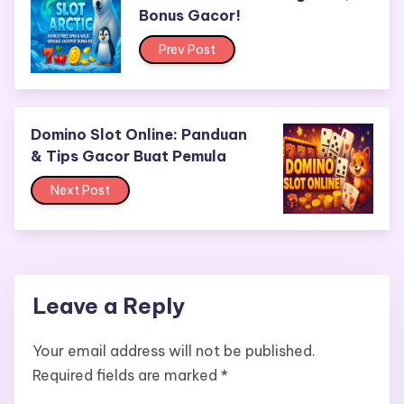
Bonus Gacor!
Prev Post
Domino Slot Online: Panduan
& Tips Gacor Buat Pemula
Next Post
Leave a Reply
Your email address will not be published.
Required fields are marked
*