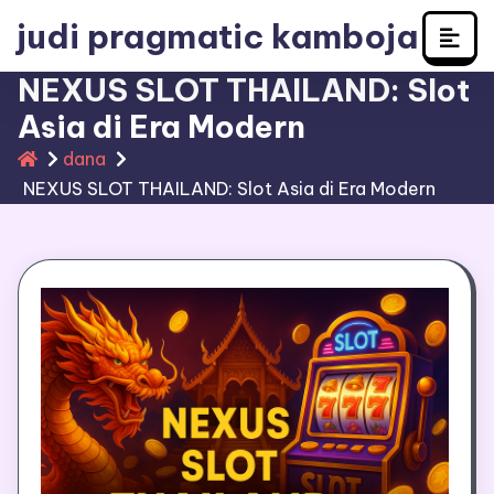
Skip
judi pragmatic kamboja
to
content
NEXUS SLOT THAILAND: Slot
Asia di Era Modern
dana
NEXUS SLOT THAILAND: Slot Asia di Era Modern